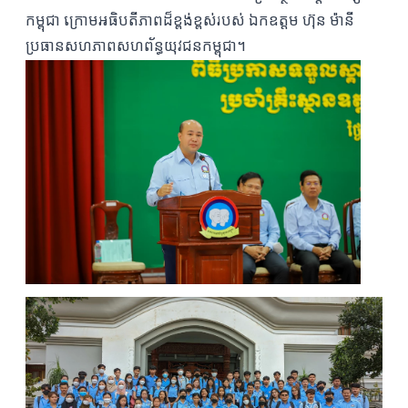
កម្ពុជា ក្រោមអធិបតីភាពដ៏ខ្ពង់ខ្ពស់របស់ ឯកឧត្តម ហ៊ុន ម៉ានី
ប្រធានសហភាពសហព័ន្ធយុវជនកម្ពុជា។