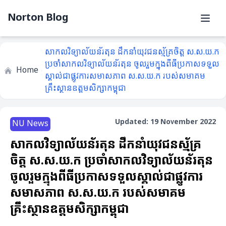
Norton Blog
សាកលវិទ្យាល័យន័រតុន ដឹកនាំយុវជនស្ម័គ្រចិត្ត ស.ស.យ.ក
ប្រចាំសាកលវិទ្យាល័យន័រតុន ចូលរួមក្នុងពីធីប្រកាសទទួល
Home
ស្គាល់ជាផ្លូវការសមាសភាព ស.ស.យ.ក របស់សមាគម
គ្រឹះស្ថានឧត្តមសិក្សាកម្ពុជា
Updated: 19 November 2022
NU News
សាកលវិទ្យាល័យន័រតុន ដឹកនាំយុវជនស្ម័គ្រ
ចិត្ត ស.ស.យ.ក ប្រចាំសាកលវិទ្យាល័យន័រតុន
ចូលរួមក្នុងពីធីប្រកាសទទួលស្គាល់ជាផ្លូវការ
សមាសភាព ស.ស.យ.ក របស់សមាគម
គ្រឹះស្ថានឧត្តមសិក្សាកម្ពុជា