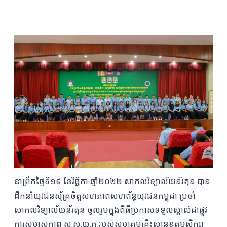
នាព្រឹកថ្ងៃទី១៩ ខែវិច្ឆិកា ឆ្នាំ២០២២ សាកលវិទ្យាល័យន័រតុន បាន
ដឹកនាំយុវជនស្ម័គ្រចិត្តសហភាពសហព័ន្ធយុវជនកម្ពុជា ប្រចាំ
សាកលវិទ្យាល័យន័រតុន ចូលរួមក្នុងពីធីប្រកាសទទួលស្គាល់ជាផ្លូវ
ការសមាសភាព ស.ស.យ.ក របស់សមាគមគ្រឹះស្ថានឧត្តមសិក្សា