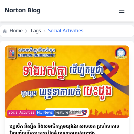
Norton Blog
Home
Tags
Social Activities
Social Activities
NU News
Feature
បុគ្គលិក និស្សិត និងសមាជិកក្រុមយុវជន សសយក ប្រចាំសាកល
វិទ្យាល័យន័រតុន បានរៀបចំ យុទ្ធនាការបត់បេះដូង