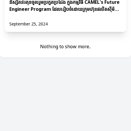
និស្សិតន័រតុនចូលរួមប្រកួតប្រជែង ក្នុងកម្មវិធី CAMEL’s Future
Engineer Program ដែលរៀបចំដោយក្រុមហ៊ុនផលិតស៊ីម៉ង៍
ជីប ម៉ុង អុិនស៊ី ស៊ីមេន
September 25, 2024
Nothing to show more..