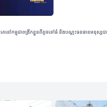
ៅកម្ពុជាពង្រីកខ្លួនពីតូចទៅធំ និងបណ្តុះធនធានមនុស្សបាន