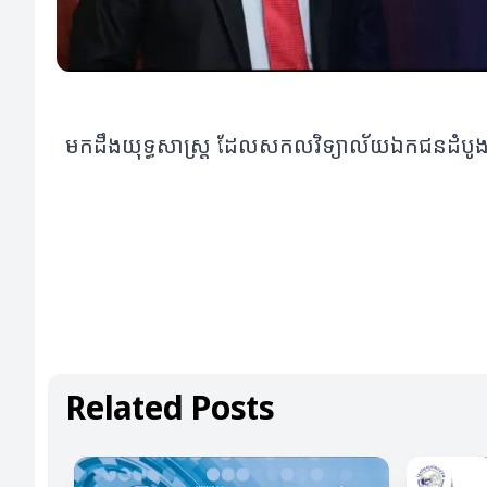
មកដឹងយុទ្ធសាស្ត្រ ដែលសកលវិទ្យាល័យឯកជនដំបូងគេន
Related Posts