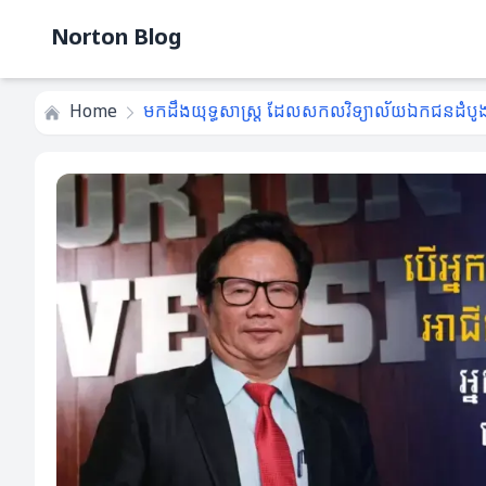
Norton Blog
Home
មកដឹងយុទ្ធសាស្ត្រ ដែលសកលវិទ្យាល័យឯកជនដំបូងគេ