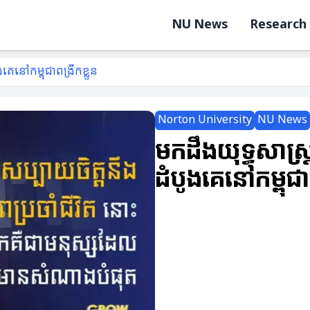
NU News
Research
នៅកម្ពុជាពង្រីកខ្លួន
Norton University
NU News
មកដឹងយុទ្ធសាស
ដំបូងគេនៅកម្ពុជាព