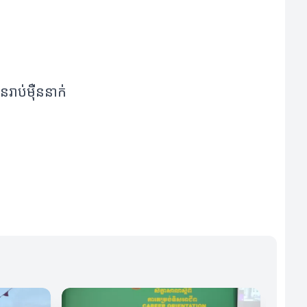
រាប់ម៉ឺននាក់