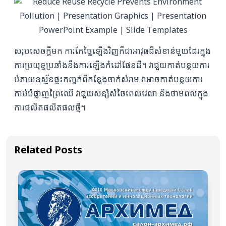
សរុបសេចក្ដីមក ការកែច្នៃឡើងវិញក៏ជាអាវុធដ៏សំខាន់មួយដែរក្នុង
ការប្រយុទ្ធប្រឆាំងនឹងការឡើងកំដៅផែនដី។ វាជួយកាត់បន្ថយការ
បំភាយឧស្ម័នផ្ទះកញ្ចក់ពីកន្លែងចាក់សំរាម វាអាចកាត់បន្ថយការ
កាប់បំផ្លាញព្រៃឈើ វាជួយសន្សំសំចៃពេលវេលា និងថាមពលក្នុង
ការផលិតផលិតផលថ្មី។
Related Posts