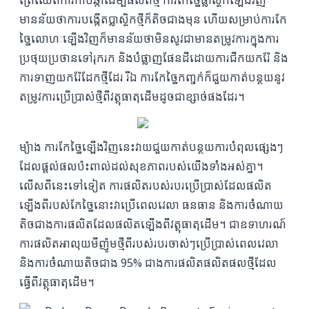
ព្រៃឈើពីការកាប់ឆ្កាដើម្បីផលិតថ្មី ការកែច្នៃផ្លាស្ទិកឡើងវិញ
មានន័យថាការបង្កើតប្លាស្ទិកថ្មីក៏តិចជាងមុន ហើយសម្រាប់ការកែ
ច្នៃលោហៈឡើងវិញក៏មានន័យថាមិនសូវជាមានតម្រូវការក្នុងការ
ប្រថុយប្រថានទៅរុករក និងបំផ្លាញផែនដីដោយការជីកយករ៉ែ និង
ការទាញយករ៉ែដែកថ្មីដែរ រីឯ ការកែច្នៃកញ្ចក់ក៏ជួយកាត់បន្ថយនូវ
តម្រូវការប្រើប្រាស់ថ្មីពីវត្ថុធាតុដើមដូចជាខ្សាច់ផងដែរ។
ម្យ៉ាង ការកែច្នៃឡើងវិញនេះវាយជួយកាត់បន្ថយការបំពុលផ្សេងៗ
ដែលផ្ដល់ផលប៉ះពាល់ដល់សុខភាពរបស់យើងទាំងអស់គ្នា។
លើសពីនេះទៅទៀត ការផលិតរបស់របរប្រើប្រាស់ដែលផលិត
ឡើងពីរបស់កែច្នៃនោះវាប្រើពេលវេលា ធនធាន និងការចំណាយ
តិចជាងការផលិតដែលផលិតឡើងពីវត្ថុធាតុដើម។ ជាឧទាហរណ៍
ការផលិតអាលុយមីញ៉ូមថ្មីពីរបស់របរចាស់ៗប្រើប្រាស់ពេលវេលា
និងការចំណាយតិចជាង 95% ជាងការផលិតផលិតផលថ្មីដែល
ធ្វើពីវត្ថុធាតុដើម។