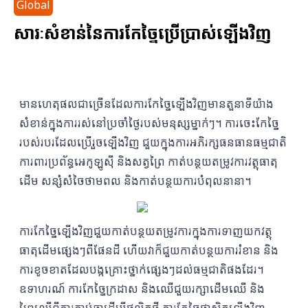
Global
សារៈសំខាន់នៃការកែច្នៃប្រើប្រាស់ឡើងវិញ
មានហេតុផលជាច្រើនដែលការកែច្នៃឡើងវិញមានតួនាទីយ៉ាង
សំខាន់ក្នុងការរស់នៅប្រចាំថ្ងៃរបស់មនុស្សម្នាក់ៗ។ ការចេះកែច្នៃ
របស់របរដែលប្រើរួចឡើងវិញ ជួយក្នុងការអភិរក្សធនធានធម្មជាតិ
ការពារប្រព័ន្ធអេកូឡូស៊ី និងសត្វព្រៃ កាត់បន្ថយតម្រូវការវត្ថុធាតុ
ដើម សន្សំសំចៃថាមពល និងកាត់បន្ថយការបំពុលនានា។
ការកែច្នៃឡើងវិញជួយកាត់បន្ថយតម្រូវការក្នុងការទាញយកវត្ថុ
ធាតុដើមផ្សេងៗពីផែនដី ហើយវាក៏ជួយកាត់បន្ថយការរំខាន និង
ការខូចខាតដែលបង្កគ្រោះថ្នាក់ផ្សេងៗដល់ធម្មជាតិផងដែរ។
ឧទាហរណ៍ ការកែច្នៃក្រដាស និងឈើជួយរក្សាដើមឈើ និង