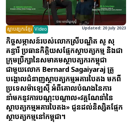
Updated: 20 July 2023
ស្ថាបត្យករខ្មែរ
Video
កិច្ចសម្ភាសន៍របស់លោកស្រីបណ្ឌិត សូ សុ
គន្ធារី ប្រធានកិត្តិយសផ្នែកស្ថាបត្យកម្ម និងជា
ក្រុមប្រឹក្សានៃសមាគមស្ថាបត្យករកម្ពុជា
ជាមួយលោក Bernard Sagaiyaraj គ្រូ
បង្គោលជំនាញស្ថាបត្យកម្មអគារបៃតង មកពី
ប្រទេសម៉ាឡេស៊ី អំពីគោលបំណងនៃការ
នាំមកនូវការបណ្តុះបណ្តាល«វគ្គណែនាំនៃ
ស្ថាបត្យកម្មអគារបៃតង» ជូនដល់និស្សិតផ្នែក
ស្ថាបត្យកម្មនៅកម្ពុជា។