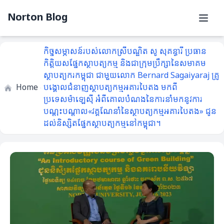
Norton Blog
កិច្ចសម្ភាសន៍របស់លោកស្រីបណ្ឌិត សូ សុគន្ធារី ប្រធាន
កិត្តិយសផ្នែកស្ថាបត្យកម្ម និងជាក្រុមប្រឹក្សានៃសមាគម
ស្ថាបត្យករកម្ពុជា ជាមួយលោក Bernard Sagaiyaraj គ្រូ
Home
បង្គោលជំនាញស្ថាបត្យកម្មអគារបៃតង មកពី
ប្រទេសម៉ាឡេស៊ី អំពីគោលបំណងនៃការនាំមកនូវការ
បណ្តុះបណ្តាល«វគ្គណែនាំនៃស្ថាបត្យកម្មអគារបៃតង» ជូន
ដល់និស្សិតផ្នែកស្ថាបត្យកម្មនៅកម្ពុជា។