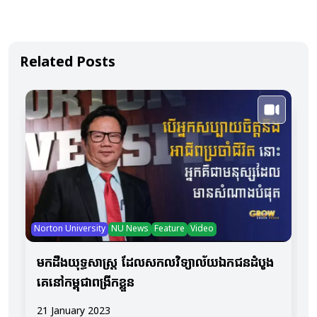
Related Posts
D
Norton University
NU News
Feature
Video
មកដឹងយុទ្ធសាស្ត្រ ដែលសកលវិទ្យាល័យឯកជនដំបូង
គេនៅកម្ពុជាពង្រីកខ្លួន
21 January 2023