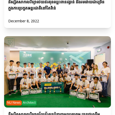
និស្សិតសាកលវិទ្យាល័យន័រតុនឈ្នះពានរង្វាន់ និងមេដាយជាច្រើន
ក្នុងការប្រកួតអន្តរជាតិនៅតៃវ៉ាន់
December 8, 2022
NU News
Architect
និស្សិតសាកលវិទ្យាល័យន័រតុនជំនាញស្ថាបត្យកម្ម បានដណ្តើម