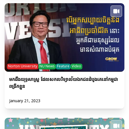
Norton University
NU News
Feature
Video
មកដឹងយុទ្ធសាស្ត្រ ដែលសកលវិទ្យាល័យឯកជនដំបូងគេនៅកម្ពុជា
ពង្រីកខ្លួន
January 21, 2023