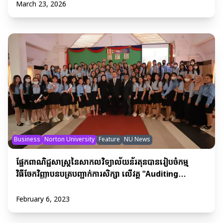
March 23, 2026
Business
Norton University
Feature
NU News
ផ្នែកពាណិជ្ជសាស្ត្រនៃសាកលវិទ្យាល័យន័រតុនបានរៀបចំកម្ម
វិធីចែកវិញ្ញាបនបត្របញ្ជាក់ការសិក្សា លើវគ្គ "Auditing
Problem" ដែលមានរយៈពេល ៤ខែ
February 6, 2023