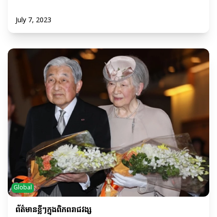
July 7, 2023
Global
ព័ត៌មានខ្លីៗក្នុងពិភពរាជវង្ស